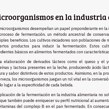
croorganismos en la industria
microorganismos desempeñan un papel preponderante en la ind
proceso de fermentación, un método ancestral de conserva
iples beneficios. Los cultivos iniciadores son poblaciones d
ertos productos para inducir la fermentación. Estos cul
edientes básicos en alimentos fermentados con características
a elaboración de derivados lácteos como el queso y el y
eínas y lactosa presentes en la leche, produciendo ácido lácti
ura y sabor distintivos de estos productos. Asimismo, en la pr
erveza, los microorganismos juegan un rol vital en la conversi
o lugar a la especificidad de cada bebida.
plicación de la fermentación en la industria alimentaria no so
 que también puede enriquecer su perfil nutricional al aumenta
vitaminas del complejo B en el pan fermentado. En consecue