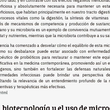
otro lado, y en contraste con los efectos negativos mencionad
ficiosa y absolutamente necesaria para mantener un esta
ficiosos, que habitan principalmente en nuestro tracto digest
rocesos vitales como la digestión, la síntesis de vitaminas
és de mecanismos de competencia y producción de sustancia
no y su microbiota es un ejemplo de convivencia mutuament
tat y nutrientes, mientras que la microbiota contribuye a su sa
iencia ha comenzado a desvelar cómo el equilibrio de esta m
ómo su desbalance puede estar asociado con enfermedade
péutico de probióticos para restaurar o mantener este equil
ificativa en la medicina contemporánea, promoviendo así un 
genos, sino también en fortalecer las defensas naturale
ermedades infecciosas puede brindar una perspectiva de
ltando la relevancia de un entendimiento profundo de la m
entivas y terapéuticas más efectivas.
html
 biotecnología y el uso de mic