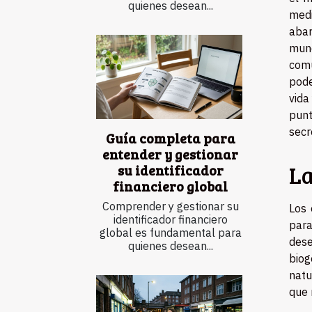
quienes desean...
medi
abar
mund
com
pode
vida
punt
secr
Guía completa para
entender y gestionar
La
su identificador
financiero global
Comprender y gestionar su
Los 
identificador financiero
para
global es fundamental para
dese
quienes desean...
biog
natu
que 