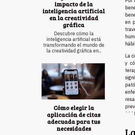
Por 
impacto de la
bene
inteligencia artificial
bene
en la creatividad
en p
gráfica
trav
Descubre cómo la
huma
inteligencia artificial está
hábi
transformando el mundo de
la creatividad gráfica en...
La c
y c
tera
sign
pató
enf
resa
prev
Cómo elegir la
aplicación de citas
```
adecuada para tus
necesidades
La