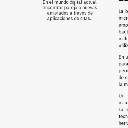
En el mundo digital actual,
encontrar pareja o nuevas
La b
amistades a través de
mic
aplicaciones de citas...
emp
bact
mill
util
En l
para
perm
de c
la m
Un 
micr
La i
tecn
herr