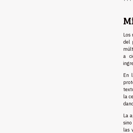
```
Mi
Los 
del 
múlt
a ci
ingr
En l
prot
text
la c
dand
La a
sino
las 