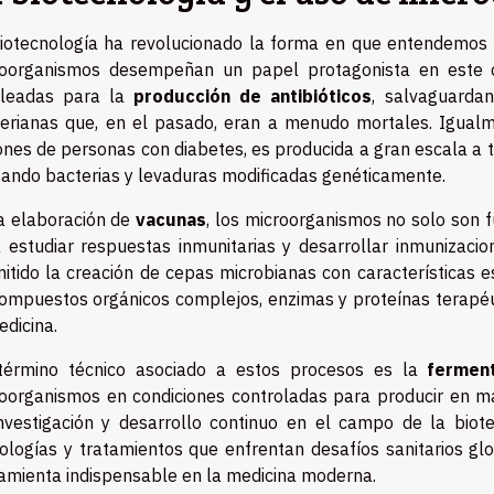
iotecnología ha revolucionado la forma en que entendemos 
roorganismos desempeñan un papel protagonista en este 
leadas para la
producción de antibióticos
, salvaguardan
erianas que, en el pasado, eran a menudo mortales. Igual
ones de personas con diabetes, es producida a gran escala a 
izando bacterias y levaduras modificadas genéticamente.
a elaboración de
vacunas
, los microorganismos no solo son 
 estudiar respuestas inmunitarias y desarrollar inmunizaci
itido la creación de cepas microbianas con características e
ompuestos orgánicos complejos, enzimas y proteínas terapéu
edicina.
término técnico asociado a estos procesos es la
ferment
oorganismos en condiciones controladas para producir en ma
nvestigación y desarrollo continuo en el campo de la biot
ologías y tratamientos que enfrentan desafíos sanitarios glo
amienta indispensable en la medicina moderna.