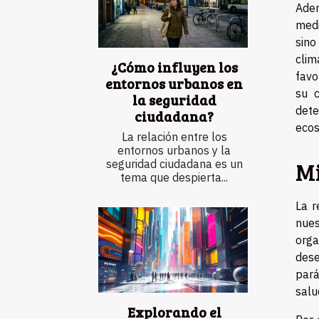
Adem
medi
sino
clim
¿Cómo influyen los
favo
entornos urbanos en
su c
la seguridad
dete
ciudadana?
ecos
La relación entre los
entornos urbanos y la
seguridad ciudadana es un
Mi
tema que despierta...
La r
nues
orga
dese
pará
salu
Explorando el